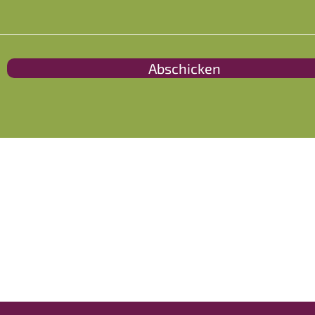
Abschicken
Tierheilpraktikerin Katja Herbst
033849 . 28 98 86
|
0172 . 322 65 22
info@thp-herbst.de
In Berlin, Brandenburg und Sachsen-A