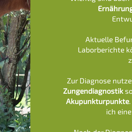
Ernährun
Entwu
Aktuelle Befu
Laborberichte k
z
Zur Diagnose nutze
Zungendiagnostik
so
Akupunkturpunkte
ich ein