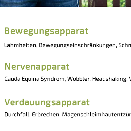
Bewegungsapparat
Lahmheiten, Bewegungseinschränkungen, Schmer
Erkrankungen der Muskulatur, Cauda-Equina, Sp
dissecans (OCD), Ellbogendysplasie (ED), Isolie
Nervenapparat
coronoideus (FPC), Kreuzbandriss, Hufrollenerkra
Cauda Equina Syndrom, Wobbler, Headshaking, V
spines, Fehlstellungen, Gelenksfüllungen
Lähmung, Radialis-Lähmung, ...
Verdauungsapparat
Durchfall, Erbrechen, Magenschleimhautentzündu
Dysbiosen, Futtermittelunverträglichkeit, Infla