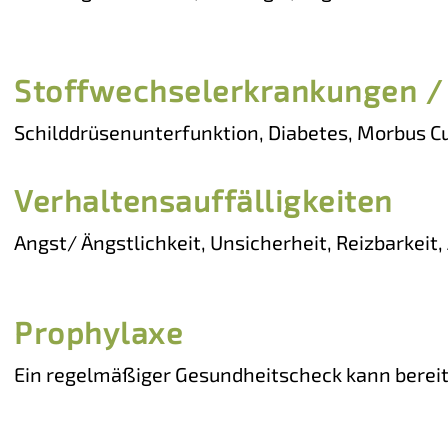
Erkrankungen
Stoffwechselerkrankungen /
Schilddrüsenunterfunktion, Diabetes, Morbus Cu
Entwicklungsstörungen

Pferd: Morbus Cushing/ PPID, Equines metabol
Verhaltensauffälligkeiten
Angst/ Ängstlichkeit, Unsicherheit, Reizbarkeit, 
Stimmungsschwankungen
Prophylaxe
Ein regelmäßiger Gesundheitscheck kann bereit
Risiko für größere Problematiken minimieren. Sie
älteren Tieren empfehlenswert, jedoch auch für 