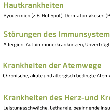
Pankreasinsuffizienz, wiederkehrende Koliken (a
Hautkrankheiten
Pyodermien (z.B. Hot Spot), Dermatomykosen (Pi
Sommerekzem, Equines Sarkoid, Atopische Dermat
Störungen des Immunsystem
Allergien, Autoimmunerkrankungen, Unverträglic
(begleitend)
Krankheiten der Atemwege
Chronische, akute und allergisch bedingte Ate
Disease, RAO – Recurrent Airway Obstruction, CO
Krankheiten des Herz-und Kr
Leistungsschwäche, Lethargie, beginnende Insuf