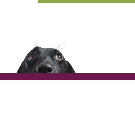
Tierheilprakti
033849 . 28 98
info@thp-herb
In Berlin, Br
©2026
Katja Herbst
Impressum
|
Datenschutz